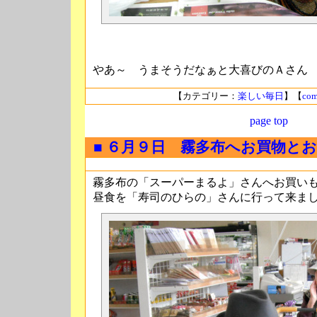
やあ～ うまそうだなぁと大喜びのＡさん
【カテゴリー：
楽しい毎日
】【
com
page top
■ ６月９日 霧多布へお買物と
霧多布の「スーパーまるよ」さんへお買い
昼食を「寿司のひらの」さんに行って来ま