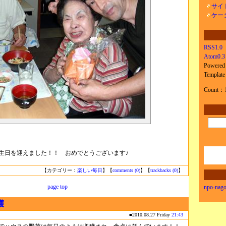
サイ
ケー
RSS1.0
Atom0.3
Powered
Templat
Count：
日を迎えました！！ おめでとうございます♪
【カテゴリー：
楽しい毎日
】【
comments (0)
】【
trackbacks (0)
】
page top
npo-nago
穫
■2010.08.27 Friday
21:43