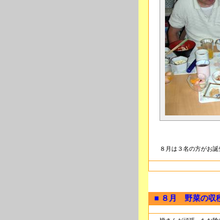
８月は３名の方がお誕生
■ ８月 野菜の収