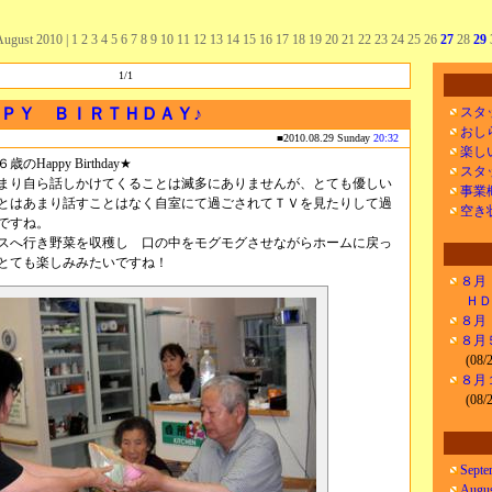
August 2010
| 1 2 3 4 5 6 7 8 9 10 11 12 13 14 15 16 17 18 19 20 21 22 23 24 25 26
27
28
29
1/1
ＰＰＹ ＢＩＲＴＨＤＡＹ♪
スタ
おし
■2010.08.29 Sunday
20:32
楽し
appy Birthday★
スタ
まり自ら話しかけてくることは滅多にありませんが、とても優しい
事業
とはあまり話すことはなく自室にて過ごされてＴＶを見たりして過
空き
ですね。
スへ行き野菜を収穫し 口の中をモグモグさせながらホームに戻っ
とても楽しみみたいですね！
８月
ＨＤ
８月
８月
(08/
８月
(08/
Septe
Augus