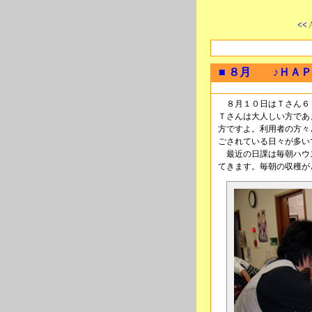
<<
■ ８月 ♪ＨＡ
８月１０日はＴさん６６歳のH
Ｔさんは大人しい方であ
方ですよ。利用者の方々
ごされている日々が多い
最近の日課は毎朝ハウ
てきます。毎朝の収穫が