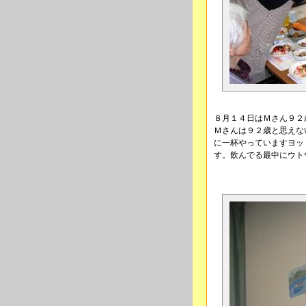
８月１４日はＭさん９２歳のHa
Ｍさんは９２歳と思えな
に一杯やっていますヨッ
す。飲んでる最中にウト