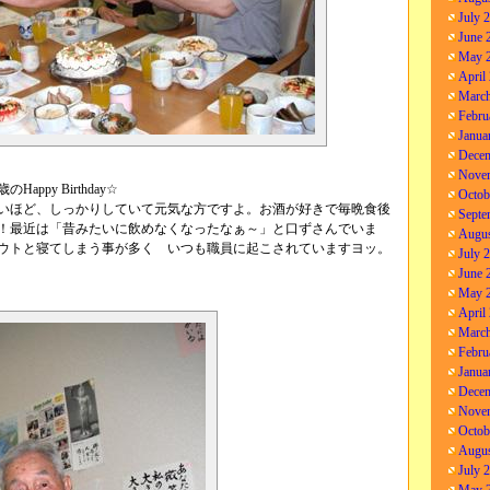
July 
June 
May 
April
March
Febru
Janua
Decem
Nove
ppy Birthday☆
Octob
いほど、しっかりしていて元気な方ですよ。お酒が好きで毎晩食後
Septe
！最近は「昔みたいに飲めなくなったなぁ～」と口ずさんでいま
Augus
ウトと寝てしまう事が多く いつも職員に起こされていますヨッ。
July 
June 
May 
April
March
Febru
Janua
Decem
Nove
Octob
Augus
July 