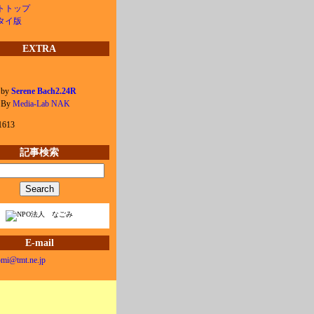
トトップ
タイ版
EXTRA
 by
Serene Bach2.24R
e By
Media-Lab NAK
1613
記事検索
E-mail
mi@tmt.ne.jp