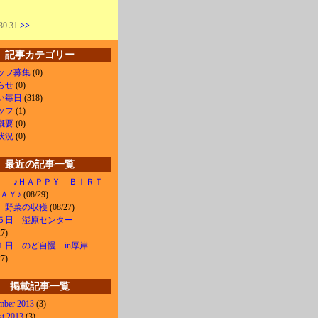
30 31
>>
記事カテゴリー
ッフ募集
(0)
らせ
(0)
い毎日
(318)
ッフ
(1)
概要
(0)
状況
(0)
最近の記事一覧
 ♪ＨＡＰＰＹ ＢＩＲＴ
ＡＹ♪
(08/29)
 野菜の収穫
(08/27)
５日 湿原センター
27)
１日 のど自慢 in厚岸
27)
掲載記事一覧
mber 2013
(3)
t 2013
(3)