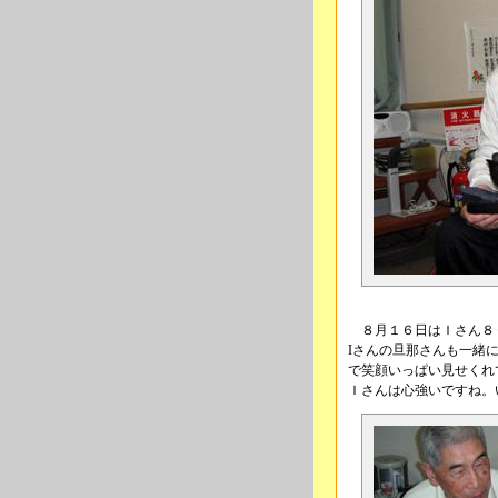
８月１６日はＩさん８０歳のH
Iさんの旦那さんも一緒
で笑顔いっぱい見せくれ
Ｉさんは心強いですね