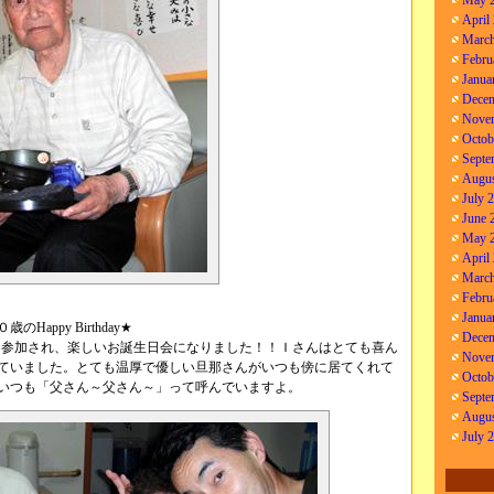
May 
April
March
Febru
Janua
Decem
Nove
Octob
Septe
Augus
July 
June 
May 
April
March
Febru
Janua
appy Birthday★
Decem
に参加され、楽しいお誕生日会になりました！！Ｉさんはとても喜ん
Nove
ていました。とても温厚で優しい旦那さんがいつも傍に居てくれて
Octob
。いつも「父さん～父さん～」って呼んでいますよ。
Septe
Augus
July 