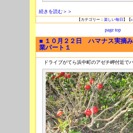
続きを読む＞＞
【カテゴリー：
楽しい毎日
】【
c
page top
■ １０月２２日 ハマナス実摘
業パート１
ドライブがてら浜中町のアゼチ岬付近でハ