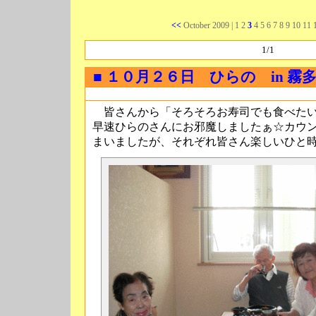
<<
October 2009
| 1 2
3
4 5 6 7 8 9 10 11 
1/1
■ １０月２６日 ひらの in 霧
皆さんから「そろそろお寿司でも食べたい
早速ひらのさんにお邪魔しましたぁ☆カウ
まいましたが、それぞれ皆さん楽しいひと