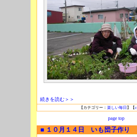
続きを読む＞＞
【カテゴリー：
楽しい毎日
】【
c
page top
■ １０月１４日 いも団子作り