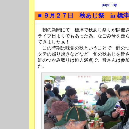
page top
■ ９月２７日 秋あじ祭 in 標津
朝の新聞にて 標津で秋あじ祭りが開催さ
ライブ日よりでもあった為、なごみ号を走
てきましたぁ！
この時期は味覚の秋ということで 鮭のつ
タテの照り焼きなどなど 旬の秋あじを皆
鮭のつかみ取りは迫力満点で、皆さんは参
た。