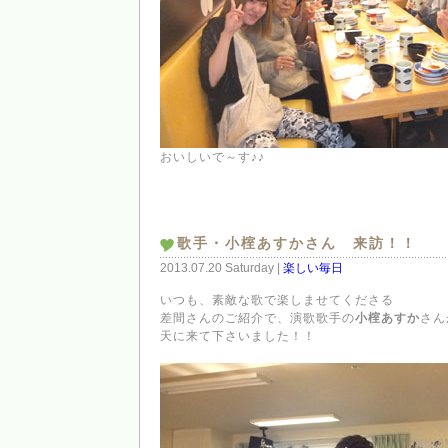
おいしいで～す♪♪
歌手・小榁あすかさん 来訪！！
2013.07.20 Saturday |
楽しい毎日
いつも、素敵な歌で楽しませてくださる
差間さんのご紹介で、演歌歌手の
小榁あすか
さん
天に来て下さいました！！