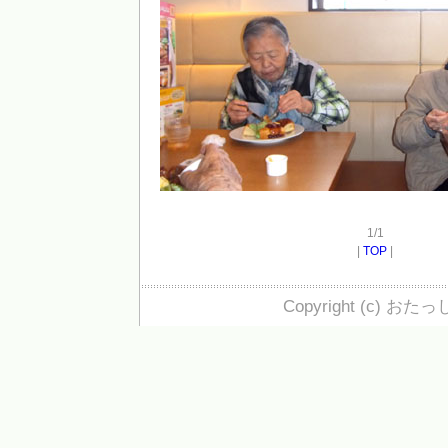
1/1
|
TOP
|
Copyright (c) おたっ