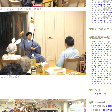
★4月のお誕生日
⇒
k?ndigung vorl
★4月のお誕生日
会
》の皆さんによる『吟舞』披露！
⇒
download bokep
★4月のお誕生日
⇒
&#3604 (07/10
最近の読者コ
掲載記事一覧
January 2014
(1)
October 2013
(1)
September 2013
August 2013
(5)
July 2013
(3)
June 2013
(6)
May 2013
(4)
April 2013
(7)
February 2013
(4
っという間に過ぎ
December 2012
(
July 2012
(1)
リンク
サイトマップ
Powered
Powered by
Sere
Photo by
be swee