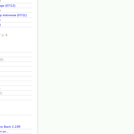
★
age (07/12)
★
 indonesia (07/11)
★
)
メント
(4)
)
1)
ne Bach 2.23R
t on...