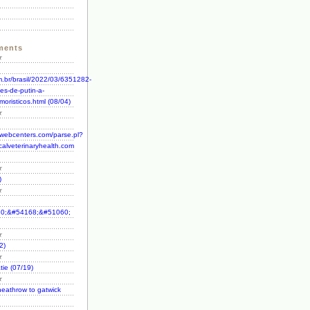
ments
★
om.br/brasil/2022/03/6351282-
es-de-putin-a-
oristicos.html (08/04)
★
awebcenters.com/parse.pl?
ocalveterinaryhealth.com
★
)
★
0;&#54168;&#51060;
★
2)
★
tie (07/19)
★
heathrow to gatwick