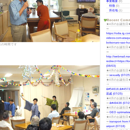
事業概要
(0)
特徴
(0)
所在地
(1)
Recent Com
★4月のお誕生日
⇒
https://odia.ig.c
videos-com-ataqu
bolsonaro-sao-hum
歌の時間です
★4月のお誕生日
⇒
http://webmail.m
redirect=https://l
(08/03)
★4月のお誕生日
⇒
sexually (07/25
★4月のお誕生日
⇒
&#54616;&#4572
凪戚 (07/25)
★4月のお誕生日
⇒
&#49436 (07/2
★4月のお誕生日
⇒
GEO optimalsia
★4月のお誕生日
⇒
transport from 
airport (07/18)