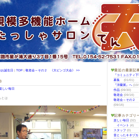
最近の最新記
月のお誕生日
|
TOP
|
敬老会～その２ 《大ビンゴ大会》 >>
『コミュニティ下
募集
(01/01)
３
『洋蘭展』へ
(10/
楽しい毎日
作品
(09/30)
敬老会
(09/16)
あとは
敬老会～その２ 
(09/16)
記事カテゴリ
楽しい毎日
(32)
イベント
(4)
スタッフ
(0)
昔とったキネヅカ