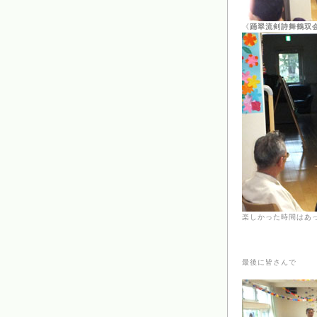
《
踊翠流剣詩舞鶴双
楽しかった時間はあ
最後に皆さんで