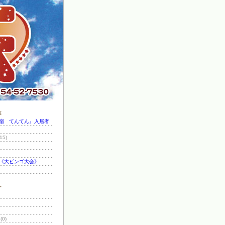
事
宿 てんてん』入居者
15)
《大ビンゴ大会》
ー
(0)