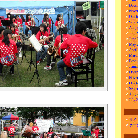
Janua
Decem
Nove
Octob
Septe
Augus
July 
June 
May 
April
March
Febru
Janua
Decem
Nove
Octob
Septe
Augus
July 
サイ
ケー