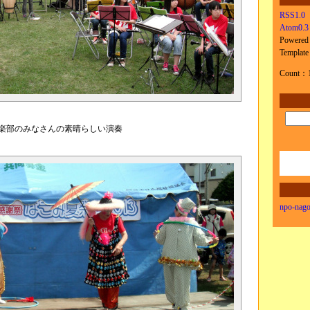
RSS1.0
Atom0.3
Powered
Templat
Count：
楽部のみなさんの素晴らしい演奏
npo-nago