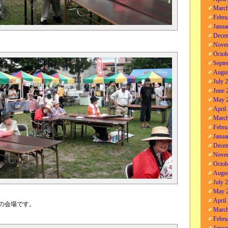
March
Febru
Janua
Decem
Nove
Octob
Septe
Augus
July 
June 
May 
April
March
Febru
Janua
Decem
Nove
Octob
Augus
July 
May 
April
の会場です。
March
Febru