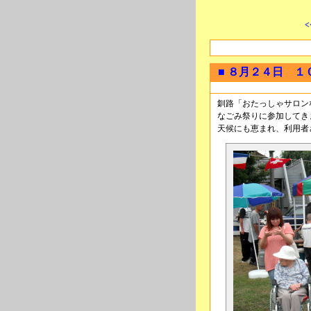
<
■ ８月２４日 
釧路「おたっしゃサロン
なごみ祭りに参加してき
天候にも恵まれ、利用者