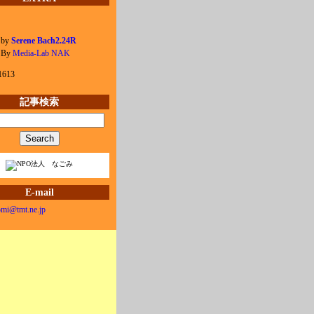
 by
Serene Bach2.24R
e By
Media-Lab NAK
1613
記事検索
E-mail
mi@tmt.ne.jp