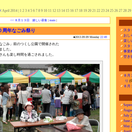
<
April 2014
| 1 2 3 4 5 6 7 8 9
10
11 12 13 14 15 16 17 18 19 20 21 22 23 24 25 26 27 28 29
<< ８月１３日 嬉しい昼食
|
main
|
１０周年なごみ祭り
スタ
おし
■2013.09.09 Monday
22:49
楽し
なごみ」前のつくし公園で開催された
スタ
ました。
事業
さんも楽し時間を過ごされました。
空き
８月
り
(0
８月
Septe
Augus
July 
June 
May 
April