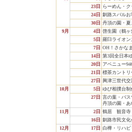
23日
らーめん・ク
24日
釧路スバルお
30日
丹頂の園・夏
9月
4日
啓生園（鶴ヶ
5日
羅臼ライオン
7日
OH！さかな
14日
第3回全日本
20日
アベニュー9
21日
標茶カントリ
27日
興津三世代交
10月
5日
ゆび相撲台制
27日
言の葉・バス
丹頂の園・あ
11月
2日
鶴居 観音寺
16日
釧路市民文化
12月
17日
白樺・リハビ