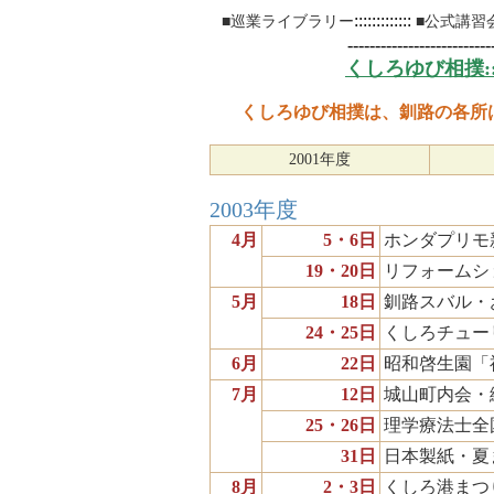
:::::::::::::
■巡業ライブラリー
■公式講習
--------------------------
くしろゆび相撲::::
くしろゆび相撲は、釧路の各所
2001年度
2003年度
4月
5・6日
ホンダプリモ
19・20日
リフォームシ
5月
18日
釧路スバル・
24・25日
くしろチュー
6月
22日
昭和啓生園「
7月
12日
城山町内会・
25・26日
理学療法士全
31日
日本製紙・夏
8月
2・3日
くしろ港まつ