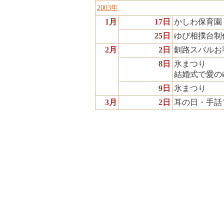
2003年
1月
17日
かしわ保育園
25日
ゆび相撲台制
2月
2日
釧路スバルお
8日
氷まつり
結婚式で愛の
9日
氷まつり
3月
2日
耳の日・手話