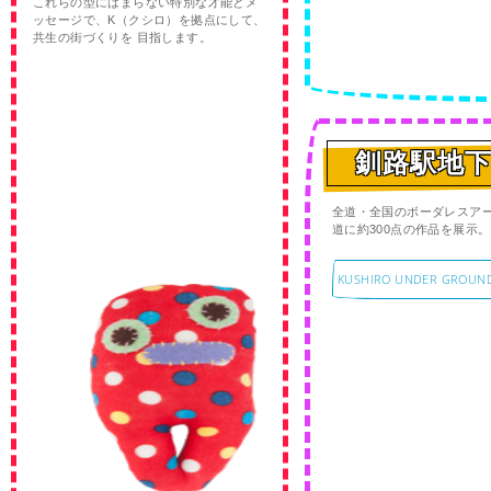
これらの型にはまらない特別な才能とメ
ッセージで、K（クシロ）を拠点にして、
共生の街づくりを 目指します。
釧路駅地
全道・全国のボーダレスア
道に約300点の作品を展示。
KUSHIRO UNDER GROUN