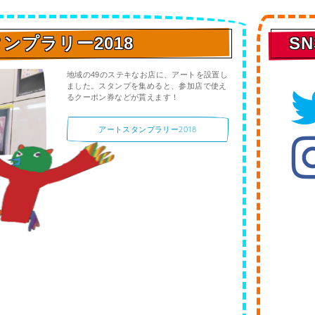
ンプラリー2018
SN
地域の49のステキなお店に、アートを設置し
ました。スタンプを集めると、参加店で使え
るクーポン券などが貰えます！
アートスタンプラリー2018