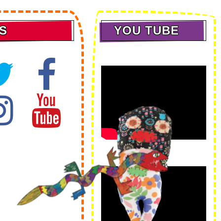
S
YOU TUBE