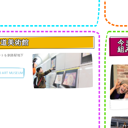
下道美術館
今
組
ートを釧路駅地下
D ART MUSEUM