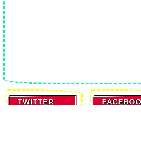
TWITTER
FACEBO
Tweets by
2018_baak