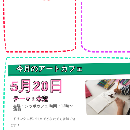
今月のアートカフェ
5月20日
テーマ：未定
会場：シッポカフェ 時間：12時〜
16時
ドリンク１杯ご注文でどなたでも参加でき
ます！