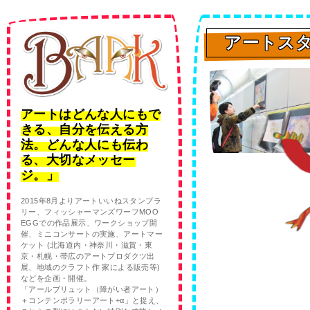
アートスタ
アートはどんな人にもで
きる、自分を伝える方
法。どんな人にも伝わ
る、大切なメッセー
ジ。」
2015年8月よりアートいいねスタンプラ
リー、フィッシャーマンズワーフMOO
EGGでの作品展示、ワークショップ開
催、ミニコンサートの実施、アートマー
ケット (北海道内・神奈川・滋賀・東
京・札幌・帯広のアートプロダクツ出
展、地域のクラフト作 家による販売等)
などを企画・開催。
「アールブリュット（障がい者アート）
＋コンテンポラリーアート+α」と捉え、